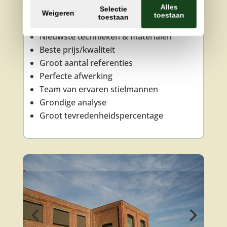
ONZE TROEVEN
Alles
Selectie
Weigeren
toestaan
toestaan
40 jaar ervaring
Nieuwste technieken & materialen
Beste prijs/kwaliteit
Groot aantal referenties
Perfecte afwerking
Team van ervaren stielmannen
Grondige analyse
Groot tevredenheidspercentage