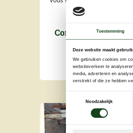
Vous souffrez du pourrisseme
dans votre propr
Contactez Aquastra 
Toestemming
Deze website maakt gebruik
Contactez-no
We gebruiken cookies om cont
websiteverkeer te analyseren
media, adverteren en analys
verstrekt of die ze hebben v
Toestemmingsselectie
Noodzakelijk