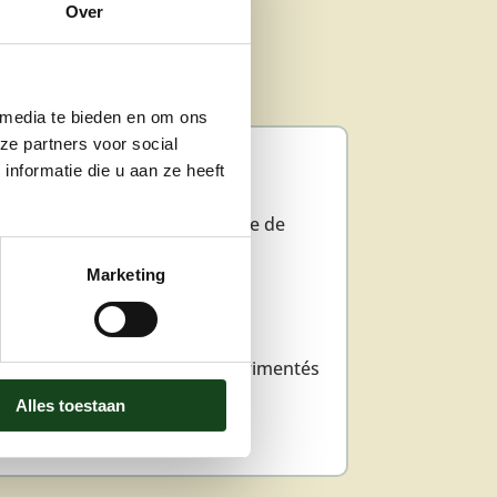
Over
 media te bieden en om ons
ze partners voor social
ATOUTS
nformatie die u aan ze heeft
 d’expérience
ernières nouveautés en matière de
iques & de matériaux
Marketing
lleur rapport qualité/prix
mbreuses références
nition impeccable
quipe de professionnels expérimentés
nalyse approfondie
Alles toestaan
x de satisfaction élevé