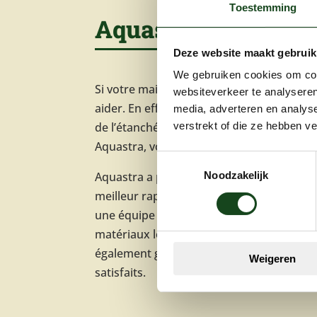
Toestemming
Aquastra offre une
Deze website maakt gebruik
We gebruiken cookies om cont
Si votre maison a besoin d’être entreten
websiteverkeer te analyseren
aider. En effet, plus de 50 collaborateurs
media, adverteren en analys
de l’étanchéité de votre sous-sol à la ré
verstrekt of die ze hebben v
Aquastra, votre maison est entre de bon
Toestemmingsselectie
Aquastra a près de 40 ans d’expérience, ce
Noodzakelijk
meilleur rapport qualité-prix. Après une
une équipe d’Aquastra commencera à trava
matériaux les plus récents. Grâce à ces 
également garantir une finition parfaite. 
Weigeren
satisfaits.