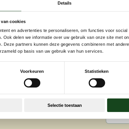
Details
 seconde vie aux bâtiments
 van cookies
ent en advertenties te personaliseren, om functies voor social
ue, Aquastra peut certainement vous
. Ook delen we informatie over uw gebruik van onze site met on
NOS 
 sont prêts à s’occuper de votre maison,
e. Deze partners kunnen deze gegevens combineren met andere i
40 ans
novation de vos façades cimentées. Avec
erzameld op basis van uw gebruik van hun services.
Les d
nes mains.
techn
 qui lui permet également d’offrir le
Voorkeuren
Statistieken
Le mei
 analyse approfondie de votre maison,
De no
iller avec les techniques et les
Une fi
techniques et matériaux, nous pouvons
Une é
Avec, à la clé, de nombreux clients
Une a
Selectie toestaan
Un tau