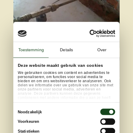
Toestemming
Details
Over
Deze website maakt gebruik van cookies
We gebruiken cookies om content en advertenties te
personaliseren, om functies voor social media te
bieden en om ons websiteverkeer te analyseren. Ook
delen we informatie over uw gebruik van onze site met
onze partners voor social media, adverteren en
analyse. Deze partners kunnen deze gegevens
combineren met andere informatie die u aan ze heeft
verstrekt of die ze hebben verzameld op basis van uw
gebruik van hun services.
Toestemmingsselectie
Noodzakelijk
Voorkeuren
Statistieken